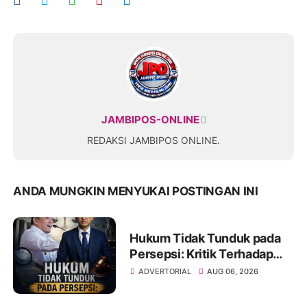
JAMBIPOS-ONLINE
REDAKSI JAMBIPOS ONLINE.
ANDA MUNGKIN MENYUKAI POSTINGAN INI
Hukum Tidak Tunduk pada
Persepsi: Kritik Terhadap
Monopoli Kebenaran oleh
ADVERTORIAL
AUG 06, 2026
Media dan Aktivis