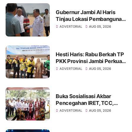
Gubernur Jambi Al Haris
Tinjau Lokasi Pembangunan
Sekolah Rakyat dan Lokasi
ADVERTORIAL
AUG 05, 2026
Pembangunan BTN Bungo
Green City
Hesti Haris: Rabu Berkah TP
PKK Provinsi Jambi Perkuat
Literasi Keuangan dan
ADVERTORIAL
AUG 05, 2026
Budaya Kelola Sampah dari
Rumah
Buka Sosialisasi Akbar
Pencegahan IRET, TCC,
Perundungan, dan Bahaya
ADVERTORIAL
AUG 05, 2026
Narkoba di Bungo