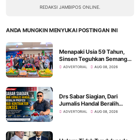
REDAKSI JAMBIPOS ONLINE.
ANDA MUNGKIN MENYUKAI POSTINGAN INI
Menapaki Usia 59 Tahun,
Sinsen Teguhkan Semangat
“Sustainably Growing”
ADVERTORIAL
AUG 08, 2026
Drs Sabar Siagian, Dari
Jurnalis Handal Beralih
Profesi Jadi Kontraktor
ADVERTORIAL
AUG 08, 2026
Sukses