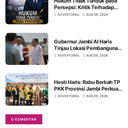
Hukum Tidak Tunduk pada
Persepsi: Kritik Terhadap
Monopoli Kebenaran oleh
ADVERTORIAL
AUG 06, 2026
Media dan Aktivis
Gubernur Jambi Al Haris
Tinjau Lokasi Pembangunan
Sekolah Rakyat dan Lokasi
ADVERTORIAL
AUG 05, 2026
Pembangunan BTN Bungo
Green City
Hesti Haris: Rabu Berkah TP
PKK Provinsi Jambi Perkuat
Literasi Keuangan dan
ADVERTORIAL
AUG 05, 2026
Budaya Kelola Sampah dari
Rumah
0 KOMENTAR