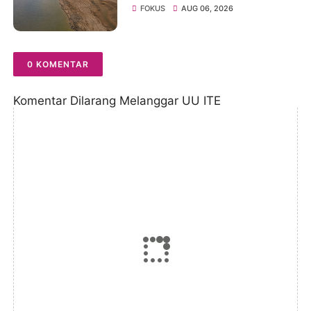
Menyusut, Jambi Hadapi
FOKUS
AUG 06, 2026
Ancaman Krisis Air Bersih
dan Karhutla
0 KOMENTAR
Komentar Dilarang Melanggar UU ITE