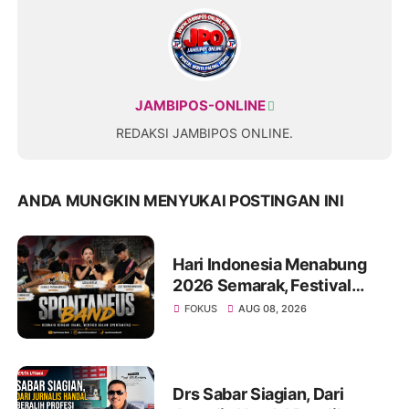
JAMBIPOS-ONLINE
REDAKSI JAMBIPOS ONLINE.
ANDA MUNGKIN MENYUKAI POSTINGAN INI
Hari Indonesia Menabung
2026 Semarak, Festival
Band Pelajar dan Mahasiswa
FOKUS
AUG 08, 2026
Unjuk Kreativitas di Taman
Banjuran Budayo
Drs Sabar Siagian, Dari