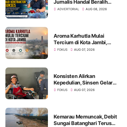
Jurnalis Handal Beralih
Profesi Jadi Kontraktor
ADVERTORIAL
AUG 08, 2026
Sukses
Aroma Karhutla Mulai
Tercium di Kota Jambi,
Warga Diminta Waspada
FOKUS
AUG 07, 2026
Hadapi Puncak Kemarau
Konsisten Alirkan
Kepedulian, Sinsen Gelar
Donor Darah ke-23 dalam
FOKUS
AUG 07, 2026
Perayaan Anniversary
Sinsen
Kemarau Memuncak, Debit
Sungai Batanghari Terus