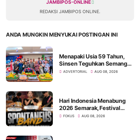
JAMBIPOS-ONLINE
REDAKSI JAMBIPOS ONLINE.
ANDA MUNGKIN MENYUKAI POSTINGAN INI
Menapaki Usia 59 Tahun,
Sinsen Teguhkan Semangat
“Sustainably Growing”
ADVERTORIAL
AUG 08, 2026
Hari Indonesia Menabung
2026 Semarak, Festival
Band Pelajar dan Mahasiswa
FOKUS
AUG 08, 2026
Unjuk Kreativitas di Taman
Banjuran Budayo,
Spontaneus Band Raih Juara