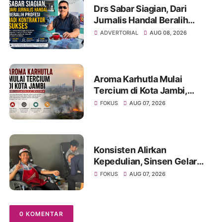
2
Drs Sabar Siagian, Dari
Jurnalis Handal Beralih
Profesi Jadi Kontraktor
ADVERTORIAL
AUG 08, 2026
Sukses
Aroma Karhutla Mulai
Tercium di Kota Jambi,
Warga Diminta Waspada
FOKUS
AUG 07, 2026
Hadapi Puncak Kemarau
Konsisten Alirkan
Kepedulian, Sinsen Gelar
Donor Darah ke-23 dalam
FOKUS
AUG 07, 2026
Perayaan Anniversary
Sinsen
0 KOMENTAR