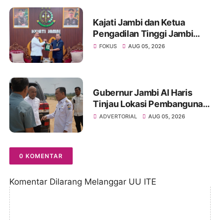
Kajati Jambi dan Ketua
Pengadilan Tinggi Jambi
Berkomitmen Perkuat
FOKUS
AUG 05, 2026
Sinergitas Penegakan
Hukum
Gubernur Jambi Al Haris
Tinjau Lokasi Pembangunan
Sekolah Rakyat dan Lokasi
ADVERTORIAL
AUG 05, 2026
Pembangunan BTN Bungo
Green City
0 KOMENTAR
Komentar Dilarang Melanggar UU ITE