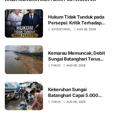
Hukum Tidak Tunduk pada
Persepsi: Kritik Terhadap
Monopoli Kebenaran oleh
ADVERTORIAL
AUG 06, 2026
Media dan Aktivis
Kemarau Memuncak, Debit
Sungai Batanghari Terus
Menyusut, Jambi Hadapi
FOKUS
AUG 06, 2026
Ancaman Krisis Air Bersih
dan Karhutla
Kekeruhan Sungai
Batanghari Capai 5.000
NTU, Distribusi Air PDAM
FOKUS
AUG 06, 2026
Tirta Mayang di Sejumlah
Wilayah Terganggu