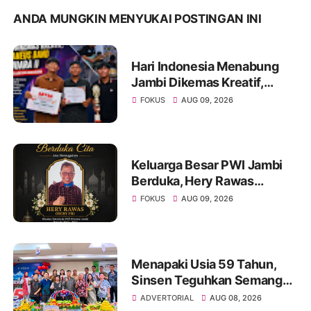
ANDA MUNGKIN MENYUKAI POSTINGAN INI
Hari Indonesia Menabung
Jambi Dikemas Kreatif,
Spontaneus Band Raih Juara
FOKUS
AUG 09, 2026
II Festival Band Pelajar dan
Mahasiswa
Keluarga Besar PWI Jambi
Berduka, Hery Rawas
Mantan Sekretaris PWI
FOKUS
AUG 09, 2026
Jambi Tutup Usia
Menapaki Usia 59 Tahun,
Sinsen Teguhkan Semangat
“Sustainably Growing”
ADVERTORIAL
AUG 08, 2026