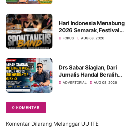
Hari Indonesia Menabung
2026 Semarak, Festival
Band Pelajar dan Mahasiswa
FOKUS
AUG 08, 2026
Unjuk Kreativitas di Taman
Banjuran Budayo,
Spontaneus Band Raih Juara
2
Drs Sabar Siagian, Dari
Jurnalis Handal Beralih
Profesi Jadi Kontraktor
ADVERTORIAL
AUG 08, 2026
Sukses
0 KOMENTAR
Komentar Dilarang Melanggar UU ITE