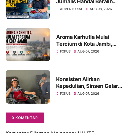
Jurnalis Handal Beralih
Profesi Jadi Kontraktor
ADVERTORIAL
AUG 08, 2026
Sukses
Aroma Karhutla Mulai
Tercium di Kota Jambi,
Warga Diminta Waspada
FOKUS
AUG 07, 2026
Hadapi Puncak Kemarau
Konsisten Alirkan
Kepedulian, Sinsen Gelar
Donor Darah ke-23 dalam
FOKUS
AUG 07, 2026
Perayaan Anniversary
Sinsen
0 KOMENTAR