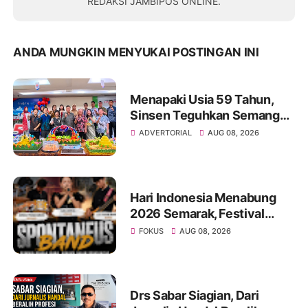
REDAKSI JAMBIPOS ONLINE.
ANDA MUNGKIN MENYUKAI POSTINGAN INI
Menapaki Usia 59 Tahun,
Sinsen Teguhkan Semangat
“Sustainably Growing”
ADVERTORIAL
AUG 08, 2026
Hari Indonesia Menabung
2026 Semarak, Festival
Band Pelajar dan Mahasiswa
FOKUS
AUG 08, 2026
Unjuk Kreativitas di Taman
Banjuran Budayo,
Spontaneus Band Raih Juara
2
Drs Sabar Siagian, Dari