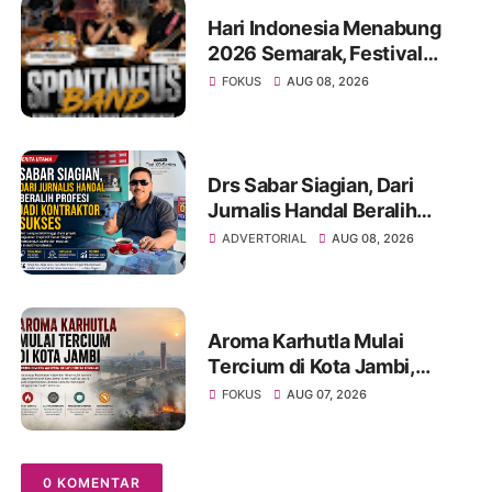
Hari Indonesia Menabung
2026 Semarak, Festival
Band Pelajar dan Mahasiswa
FOKUS
AUG 08, 2026
Unjuk Kreativitas di Taman
Banjuran Budayo,
Spontaneus Band Raih Juara
2
Drs Sabar Siagian, Dari
Jurnalis Handal Beralih
Profesi Jadi Kontraktor
ADVERTORIAL
AUG 08, 2026
Sukses
Aroma Karhutla Mulai
Tercium di Kota Jambi,
Warga Diminta Waspada
FOKUS
AUG 07, 2026
Hadapi Puncak Kemarau
0 KOMENTAR