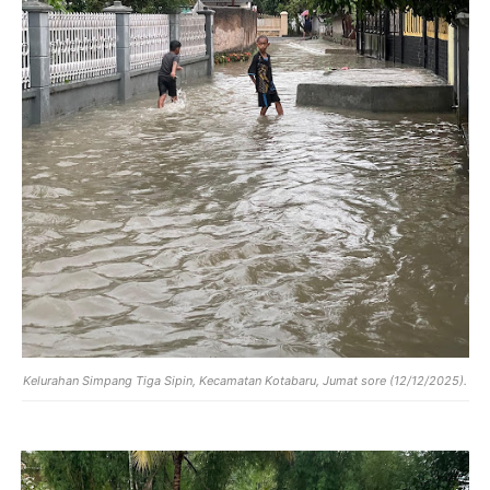
Kelurahan Simpang Tiga Sipin, Kecamatan Kotabaru, Jumat sore (12/12/2025).