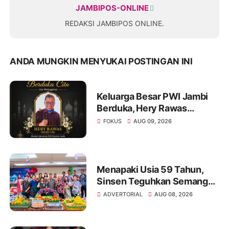
JAMBIPOS-ONLINE
REDAKSI JAMBIPOS ONLINE.
ANDA MUNGKIN MENYUKAI POSTINGAN INI
Keluarga Besar PWI Jambi
Berduka, Hery Rawas
Mantan Sekretaris PWI
FOKUS
AUG 09, 2026
Jambi Tutup Usia
Menapaki Usia 59 Tahun,
Sinsen Teguhkan Semangat
“Sustainably Growing”
ADVERTORIAL
AUG 08, 2026