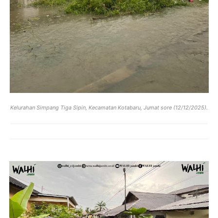
Kelurahan Simpang Tiga Sipin, Kecamatan Kotabaru, Jumat sore (12/12/2025).