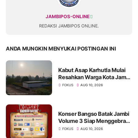
JAMBIPOS-ONLINE
REDAKSI JAMBIPOS ONLINE.
ANDA MUNGKIN MENYUKAI POSTINGAN INI
Kabut Asap Karhutla Mulai
Resahkan Warga Kota Jambi,
Pemadaman di Sungai
FOKUS
AUG 10, 2026
Gelam Terus Dikebut
Konser Bangso Batak Jambi
Volume 3 Siap Menggebrak!
Menampilkan Marsada Band
FOKUS
AUG 10, 2026
dan Siantar Rap Foundation