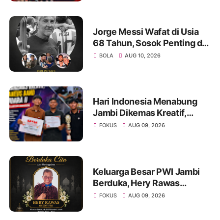
Jorge Messi Wafat di Usia
68 Tahun, Sosok Penting di
Balik Perjalanan Karier
BOLA
AUG 10, 2026
Lionel Messi
Hari Indonesia Menabung
Jambi Dikemas Kreatif,
Spontaneus Band Raih Juara
FOKUS
AUG 09, 2026
II Festival Band Pelajar dan
Mahasiswa
Keluarga Besar PWI Jambi
Berduka, Hery Rawas
Mantan Sekretaris PWI
FOKUS
AUG 09, 2026
Jambi Tutup Usia