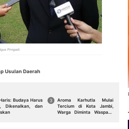
Agus Pirngadi.
ap Usulan Daerah
 Haris: Budaya Harus
Aroma Karhutla Mulai
a, Dikenalkan, dan
Tercium di Kota Jambi,
iskan
Warga Diminta Waspada
Hadapi Puncak Kemarau