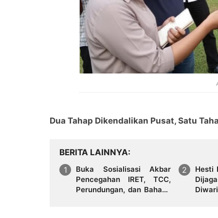
Dua Tahap Dikendalikan Pusat, Satu Tah
BERITA LAINNYA
Buka Sosialisasi Akbar
Hesti
Pencegahan IRET, TCC,
Dijag
Perundungan, dan Bahaya
Diwar
Narkoba di Bungo