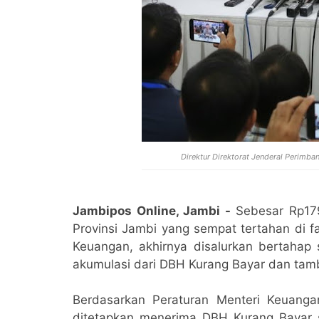
Direktur Direktorat Jenderal Perimba
Jambipos Online, Jambi -
Sebesar Rp179
Provinsi Jambi yang sempat tertahan di fa
Keuangan, akhirnya disalurkan bertahap
akumulasi dari DBH Kurang Bayar dan tam
Berdasarkan Peraturan Menteri Keuang
ditetapkan menerima DBH Kurang Bayar seb