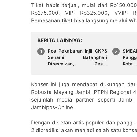
Tiket habis terjual, mulai dari Rp150.
Rp275.000, VIP: Rp325.000, VVIP:
Pemesanan tiket bisa langsung melalui W
BERITA LAINNYA
Pos Pekabaran Injil GKPS
SMEA
Senami Batanghari
Pangg
Diresmikan, Pesta
Kota 
Sederhana dan Cukup
“Neger
Meriah
Konser ini juga mendapat dukungan dar
Robusta Mayang Jambi, PTPN Regional 4 
sejumlah media partner seperti Jambi 
Jambipos-Online.
Dengan deretan artis populer dan panggun
2 diprediksi akan menjadi salah satu kons