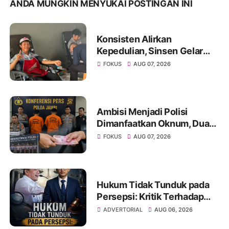
ANDA MUNGKIN MENYUKAI POSTINGAN INI
Konsisten Alirkan
Kepedulian, Sinsen Gelar
Donor Darah ke-23 dalam
FOKUS
AUG 07, 2026
Perayaan Anniversary
Sinsen
Ambisi Menjadi Polisi
Dimanfaatkan Oknum, Dua
Anggota Polda Jambi Diduga
FOKUS
AUG 07, 2026
Tipu Calon Bintara dengan
Janji Kelulusan
Hukum Tidak Tunduk pada
Persepsi: Kritik Terhadap
Monopoli Kebenaran oleh
ADVERTORIAL
AUG 06, 2026
Media dan Aktivis