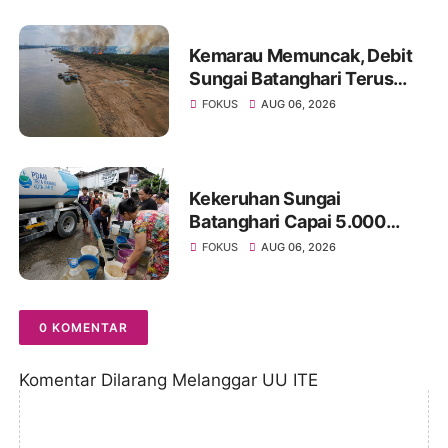
Kemarau Memuncak, Debit
Sungai Batanghari Terus
Menyusut, Jambi Hadapi
FOKUS
AUG 06, 2026
Ancaman Krisis Air Bersih
dan Karhutla
Kekeruhan Sungai
Batanghari Capai 5.000
NTU, Distribusi Air PDAM
FOKUS
AUG 06, 2026
Tirta Mayang di Sejumlah
Wilayah Terganggu
0 KOMENTAR
Komentar Dilarang Melanggar UU ITE