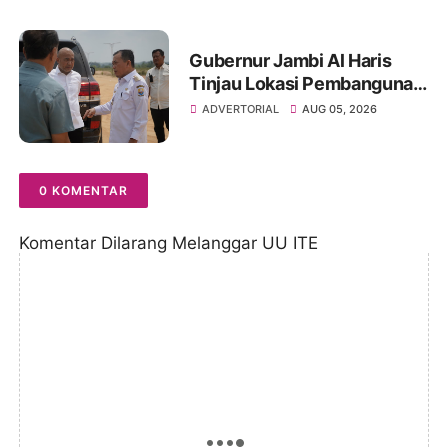
Hukum
Gubernur Jambi Al Haris
Tinjau Lokasi Pembangunan
Sekolah Rakyat dan Lokasi
ADVERTORIAL
AUG 05, 2026
Pembangunan BTN Bungo
Green City
0 KOMENTAR
Komentar Dilarang Melanggar UU ITE