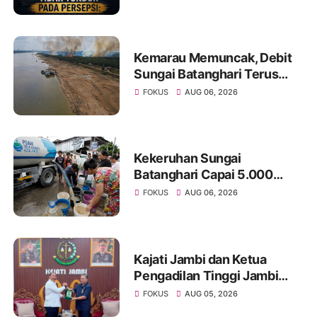
Media dan Aktivis
Kemarau Memuncak, Debit
Sungai Batanghari Terus
Menyusut, Jambi Hadapi
FOKUS
AUG 06, 2026
Ancaman Krisis Air Bersih
dan Karhutla
Kekeruhan Sungai
Batanghari Capai 5.000
NTU, Distribusi Air PDAM
FOKUS
AUG 06, 2026
Tirta Mayang di Sejumlah
Wilayah Terganggu
Kajati Jambi dan Ketua
Pengadilan Tinggi Jambi
Berkomitmen Perkuat
FOKUS
AUG 05, 2026
Sinergitas Penegakan