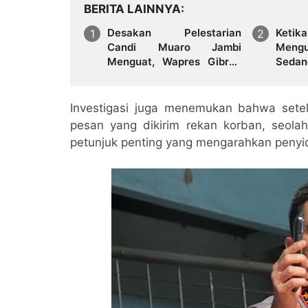
BERITA LAINNYA
Desakan Pelestarian
Keti
Candi Muaro Jambi
Meng
Menguat, Wapres Gibran
Seda
Rakabuming Raka Diminta
Kasus
Perintahkan Gubernur
Tertibkan Stockpile Batu
Investigasi juga menemukan bahwa set
Bara
pesan yang dikirim rekan korban, seolah
petunjuk penting yang mengarahkan penyid