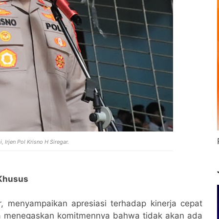
 Irjen Pol Krisno H Siregar.
 Khusus
r, menyampaikan apresiasi terhadap kinerja cepat
, ia menegaskan komitmennya bahwa tidak akan ada