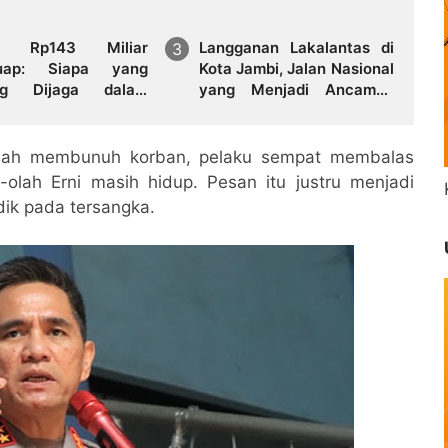
ka Rp143 Miliar
Langganan Lakalantas di
uap: Siapa yang
Kota Jambi, Jalan Nasional
ng Dijaga dalam
yang Menjadi Ancaman
 Bank 9 Jambi?
Warga, Pemprov Jambi
Tak Miliki Solusi
elah membunuh korban, pelaku sempat membalas
-olah Erni masih hidup. Pesan itu justru menjadi
ik pada tersangka.