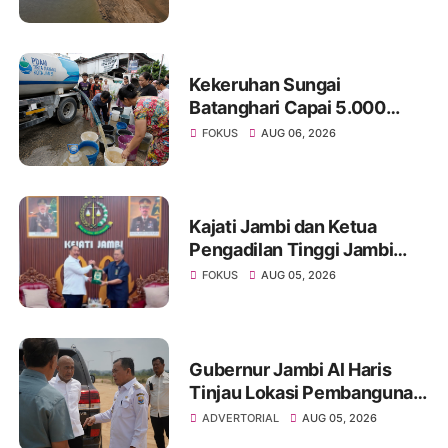
Ancaman Krisis Air Bersih
dan Karhutla
Kekeruhan Sungai
Batanghari Capai 5.000
NTU, Distribusi Air PDAM
FOKUS
AUG 06, 2026
Tirta Mayang di Sejumlah
Wilayah Terganggu
Kajati Jambi dan Ketua
Pengadilan Tinggi Jambi
Berkomitmen Perkuat
FOKUS
AUG 05, 2026
Sinergitas Penegakan
Hukum
Gubernur Jambi Al Haris
Tinjau Lokasi Pembangunan
Sekolah Rakyat dan Lokasi
ADVERTORIAL
AUG 05, 2026
Pembangunan BTN Bungo