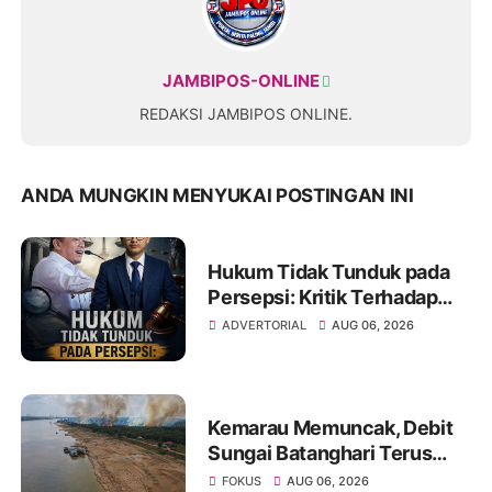
JAMBIPOS-ONLINE
REDAKSI JAMBIPOS ONLINE.
ANDA MUNGKIN MENYUKAI POSTINGAN INI
Hukum Tidak Tunduk pada
Persepsi: Kritik Terhadap
Monopoli Kebenaran oleh
ADVERTORIAL
AUG 06, 2026
Media dan Aktivis
Kemarau Memuncak, Debit
Sungai Batanghari Terus
Menyusut, Jambi Hadapi
FOKUS
AUG 06, 2026