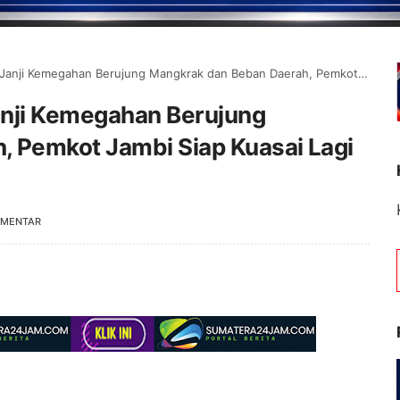
egahan Berujung Mangkrak dan Beban Daerah, Pemkot Jambi Siap Kuasai Lagi Jambi City Center
Janji Kemegahan Berujung
 Pemkot Jambi Siap Kuasai Lagi
OMENTAR
Selamat Datang di Portal Berita Jambip