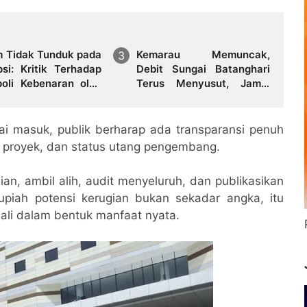
 Tidak Tunduk pada
Kemarau Memuncak,
psi: Kritik Terhadap
Debit Sungai Batanghari
oli Kebenaran oleh
Terus Menyusut, Jambi
dan Aktivis
Hadapi Ancaman Krisis Air
Bersih dan Karhutla
ai masuk, publik berharap ada transparansi penuh
an proyek, dan status utang pengembang.
n, ambil alih, audit menyeluruh, dan publikasikan
rupiah potensi kerugian bukan sekadar angka, itu
ali dalam bentuk manfaat nyata.