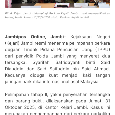
Pihak Kejari Jambi didampingi Penkum Kejati Jambi saat memperlihatkan
barang bukti, Jumat (31/10/2025). (Foto: Penkum Kejati Jambi)
Jambipos Online, Jambi-
Kejaksaan Negeri
(Kejari) Jambi resmi menerima pelimpahan perkara
dugaan Tindak Pidana Pencucian Uang (TPPU)
dari penyidik Polda Jambi yang menyeret dua
tersangka, Syarifah Safridayanti binti Said
Diauddin dan Said Saifuddin bin Said Ahmad.
Keduanya diduga kuat menjadi kaki tangan
jaringan narkotika internasional asal Malaysia.
Pelimpahan tahap II, yakni penyerahan tersangka
dan barang bukti, dilaksanakan pada Jumat, 31
Oktober 2025, di Kantor Kejari Jambi. Kasus ini
merupakan pengembangan dari perkara narkotika