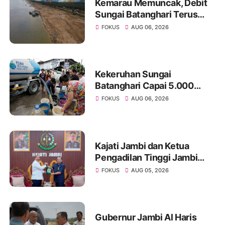
Kemarau Memuncak, Debit
Sungai Batanghari Terus
Menyusut, Jambi Hadapi
FOKUS
AUG 06, 2026
Ancaman Krisis Air Bersih
dan Karhutla
Kekeruhan Sungai
Batanghari Capai 5.000
NTU, Distribusi Air PDAM
FOKUS
AUG 06, 2026
Tirta Mayang di Sejumlah
Wilayah Terganggu
Kajati Jambi dan Ketua
Pengadilan Tinggi Jambi
Berkomitmen Perkuat
FOKUS
AUG 05, 2026
Sinergitas Penegakan
Hukum
Gubernur Jambi Al Haris