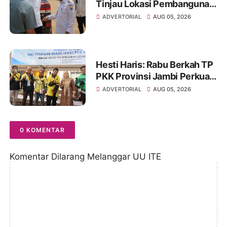
Tinjau Lokasi Pembangunan
Sekolah Rakyat dan Lokasi
ADVERTORIAL
AUG 05, 2026
Pembangunan BTN Bungo
Green City
Hesti Haris: Rabu Berkah TP
PKK Provinsi Jambi Perkuat
Literasi Keuangan dan
ADVERTORIAL
AUG 05, 2026
Budaya Kelola Sampah dari
Rumah
0 KOMENTAR
Komentar Dilarang Melanggar UU ITE