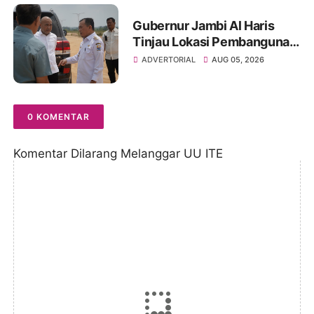
Gubernur Jambi Al Haris
Tinjau Lokasi Pembangunan
Sekolah Rakyat dan Lokasi
ADVERTORIAL
AUG 05, 2026
Pembangunan BTN Bungo
Green City
0 KOMENTAR
Komentar Dilarang Melanggar UU ITE