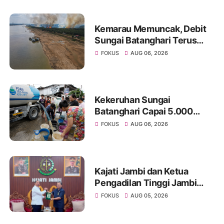
Kemarau Memuncak, Debit
Sungai Batanghari Terus
Menyusut, Jambi Hadapi
FOKUS
AUG 06, 2026
Ancaman Krisis Air Bersih
dan Karhutla
Kekeruhan Sungai
Batanghari Capai 5.000
NTU, Distribusi Air PDAM
FOKUS
AUG 06, 2026
Tirta Mayang di Sejumlah
Wilayah Terganggu
Kajati Jambi dan Ketua
Pengadilan Tinggi Jambi
Berkomitmen Perkuat
FOKUS
AUG 05, 2026
Sinergitas Penegakan
Hukum