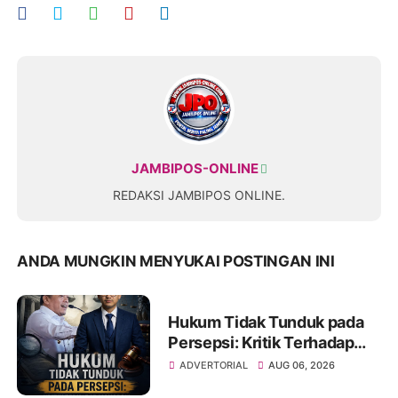
JAMBIPOS-ONLINE
REDAKSI JAMBIPOS ONLINE.
ANDA MUNGKIN MENYUKAI POSTINGAN INI
Hukum Tidak Tunduk pada
Persepsi: Kritik Terhadap
Monopoli Kebenaran oleh
ADVERTORIAL
AUG 06, 2026
Media dan Aktivis