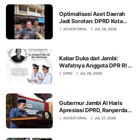
Optimalisasi Aset Daerah
Jadi Sorotan: DPRD Kota
Jambi Temukan Banyak
ADVERTORIAL
JUL 29, 2026
Aset Belum Produktif
Kabar Duka dari Jambi:
Wafatnya Anggota DPR RI H.
A. Bakri HM, Jejak
DPRD
JUL 29, 2026
Pengabdian dan Duka
Mendalam Daerah
Gubernur Jambi Al Haris
Apresiasi DPRD, Ranperda
Pertanggungjawaban APBD
ADVERTORIAL
JUL 27, 2026
2025 Disetujui Jadi Perda