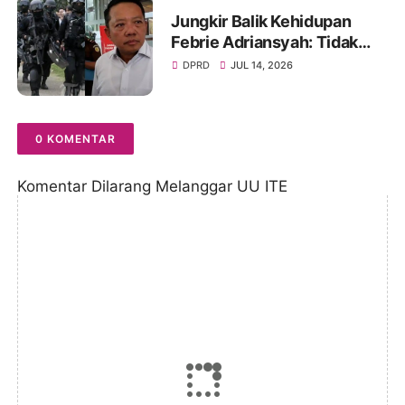
Jungkir Balik Kehidupan
Febrie Adriansyah: Tidak
Lagi Dapat Pengamanan dari
DPRD
JUL 14, 2026
TNI dan Terancam Ditahan
0 KOMENTAR
Komentar Dilarang Melanggar UU ITE