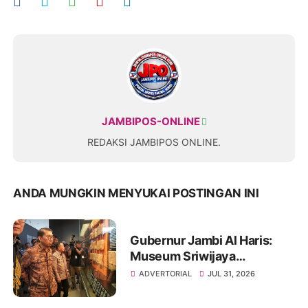
JAMBIPOS-ONLINE
REDAKSI JAMBIPOS ONLINE.
ANDA MUNGKIN MENYUKAI POSTINGAN INI
Gubernur Jambi Al Haris:
Museum Sriwijaya
Dharmakirti Rekam Jejak
ADVERTORIAL
JUL 31, 2026
Peradaban Masa Lalu
Provinsi Jambi Secara Utuh