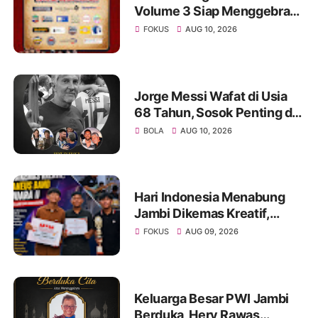
Volume 3 Siap Menggebrak!
Menampilkan Marsada Band
FOKUS
AUG 10, 2026
dan Siantar Rap Foundation
Jorge Messi Wafat di Usia
68 Tahun, Sosok Penting di
Balik Perjalanan Karier
BOLA
AUG 10, 2026
Lionel Messi
Hari Indonesia Menabung
Jambi Dikemas Kreatif,
Spontaneus Band Raih Juara
FOKUS
AUG 09, 2026
II Festival Band Pelajar dan
Mahasiswa
Keluarga Besar PWI Jambi
Berduka, Hery Rawas