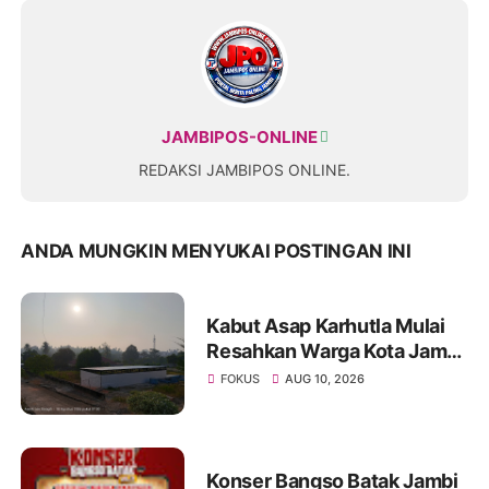
JAMBIPOS-ONLINE
REDAKSI JAMBIPOS ONLINE.
ANDA MUNGKIN MENYUKAI POSTINGAN INI
Kabut Asap Karhutla Mulai
Resahkan Warga Kota Jambi,
Pemadaman di Sungai
FOKUS
AUG 10, 2026
Gelam Terus Dikebut
Konser Bangso Batak Jambi