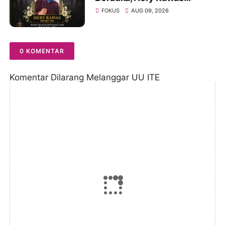
Mantan Sekretaris PWI
FOKUS
AUG 09, 2026
Jambi Tutup Usia
0 KOMENTAR
Komentar Dilarang Melanggar UU ITE