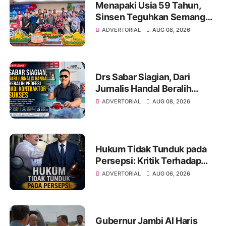
Menapaki Usia 59 Tahun,
Sinsen Teguhkan Semangat
“Sustainably Growing”
ADVERTORIAL
AUG 08, 2026
Drs Sabar Siagian, Dari
Jurnalis Handal Beralih
Profesi Jadi Kontraktor
ADVERTORIAL
AUG 08, 2026
Sukses
Hukum Tidak Tunduk pada
Persepsi: Kritik Terhadap
Monopoli Kebenaran oleh
ADVERTORIAL
AUG 06, 2026
Media dan Aktivis
Gubernur Jambi Al Haris