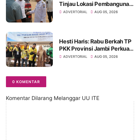
Tinjau Lokasi Pembangunan
Sekolah Rakyat dan Lokasi
ADVERTORIAL
AUG 05, 2026
Pembangunan BTN Bungo
Green City
Hesti Haris: Rabu Berkah TP
PKK Provinsi Jambi Perkuat
Literasi Keuangan dan
ADVERTORIAL
AUG 05, 2026
Budaya Kelola Sampah dari
Rumah
0 KOMENTAR
Komentar Dilarang Melanggar UU ITE