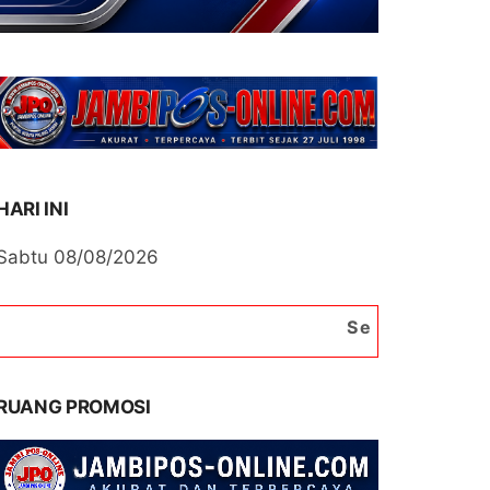
HARI INI
Sabtu 08/08/2026
Selamat Datang di Portal B
RUANG PROMOSI