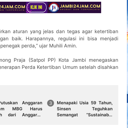
irkan aturan yang jelas dan tegas agar ketertiban
an baik. Harapannya, regulasi ini bisa menjadi
enegak perda,” ujar Muhili Amin.
among Praja (Satpol PP) Kota Jambi menegaskan
nerapan Perda Ketertiban Umum setelah disahkan
utuskan Anggaran
Menapaki Usia 59 Tahun,
ram MBG Harus
Sinsen Teguhkan
ah dari Anggaran
Semangat “Sustainably
dikan
Growing”