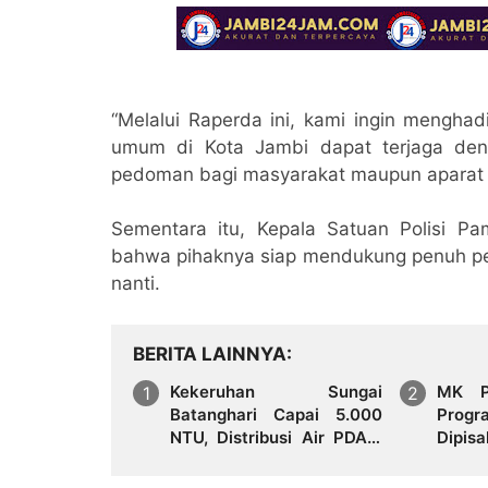
“Melalui Raperda ini, kami ingin menghad
umum di Kota Jambi dapat terjaga deng
pedoman bagi masyarakat maupun aparat p
Sementara itu, Kepala Satuan Polisi P
bahwa pihaknya siap mendukung penuh pe
nanti.
BERITA LAINNYA
Kekeruhan Sungai
MK P
Batanghari Capai 5.000
Prog
NTU, Distribusi Air PDAM
Dipis
Tirta Mayang di Sejumlah
Pendi
Wilayah Terganggu