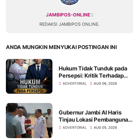
JAMBIPOS-ONLINE
REDAKSI JAMBIPOS ONLINE.
ANDA MUNGKIN MENYUKAI POSTINGAN INI
Hukum Tidak Tunduk pada
Persepsi: Kritik Terhadap
Monopoli Kebenaran oleh
ADVERTORIAL
AUG 06, 2026
Media dan Aktivis
Gubernur Jambi Al Haris
Tinjau Lokasi Pembangunan
Sekolah Rakyat dan Lokasi
ADVERTORIAL
AUG 05, 2026
Pembangunan BTN Bungo