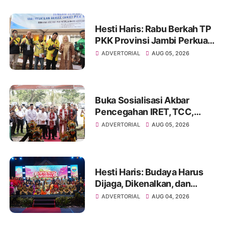
Green City
Hesti Haris: Rabu Berkah TP
PKK Provinsi Jambi Perkuat
Literasi Keuangan dan
ADVERTORIAL
AUG 05, 2026
Budaya Kelola Sampah dari
Rumah
Buka Sosialisasi Akbar
Pencegahan IRET, TCC,
Perundungan, dan Bahaya
ADVERTORIAL
AUG 05, 2026
Narkoba di Bungo
Hesti Haris: Budaya Harus
Dijaga, Dikenalkan, dan
Diwariskan
ADVERTORIAL
AUG 04, 2026