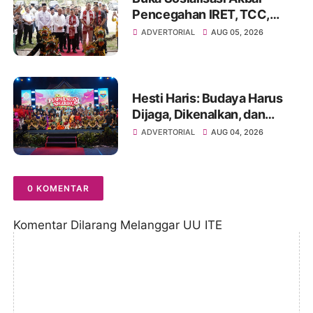
Pencegahan IRET, TCC,
Perundungan, dan Bahaya
ADVERTORIAL
AUG 05, 2026
Narkoba di Bungo
Hesti Haris: Budaya Harus
Dijaga, Dikenalkan, dan
Diwariskan
ADVERTORIAL
AUG 04, 2026
0 KOMENTAR
Komentar Dilarang Melanggar UU ITE