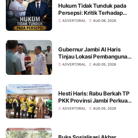
Hukum Tidak Tunduk pada
Persepsi: Kritik Terhadap
Monopoli Kebenaran oleh
ADVERTORIAL
AUG 06, 2026
Media dan Aktivis
Gubernur Jambi Al Haris
Tinjau Lokasi Pembangunan
Sekolah Rakyat dan Lokasi
ADVERTORIAL
AUG 05, 2026
Pembangunan BTN Bungo
Green City
Hesti Haris: Rabu Berkah TP
PKK Provinsi Jambi Perkuat
Literasi Keuangan dan
ADVERTORIAL
AUG 05, 2026
Budaya Kelola Sampah dari
Rumah
Buka Sosialisasi Akbar