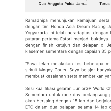
Dua Anggota Polda Jambi
Terus
Diduga Tipu Calon Bintara
Hadap
dengan Janji Kelulusan
Bersih
Ramadhipa menunjukan kemajuan serta 
dengan tim Honda Asia Dream Racing Ju
Yogyakarta ini telah beradaptasi denga
putaran pertama Estoril menjadi buktinya.
dengan finish ketujuh dan delapan di Je
klasemen sementara dengan capaian 35 p
“Saya telah melakukan tes beberapa mi
sirkuit Magny Cours. Saya belajar banya
membuat kesalahan serta memberikan yang
Sesi kualifikasi gelaran JuniorGP World 
Sementara untuk race day berlangsung p
akan bersaing dengan 15 lap dan berjal
ETC dalam dua balapan selama 14 lap 