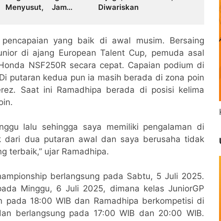
 Menyusut, Jambi
Diwariskan
i Ancaman Krisis Air
 dan Karhutla
pencapaian yang baik di awal musim. Bersaing
nior di ajang European Talent Cup, pemuda asal
n Honda NSF250R secara cepat. Capaian podium di
 Di putaran kedua pun ia masih berada di zona poin
rez. Saat ini Ramadhipa berada di posisi kelima
oin.
nggu lalu sehingga saya memiliki pengalaman di
k dari dua putaran awal dan saya berusaha tidak
 terbaik,” ujar Ramadhipa.
Championship berlangsung pada Sabtu, 5 Juli 2025.
ada Minggu, 6 Juli 2025, dimana kelas JuniorGP
an pada 18:00 WIB dan Ramadhipa berkompetisi di
dan berlangsung pada 17:00 WIB dan 20:00 WIB.