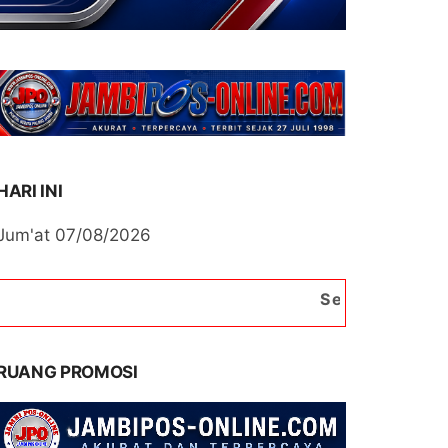
HARI INI
Jum'at 07/08/2026
Selamat Datang di Portal B
RUANG PROMOSI