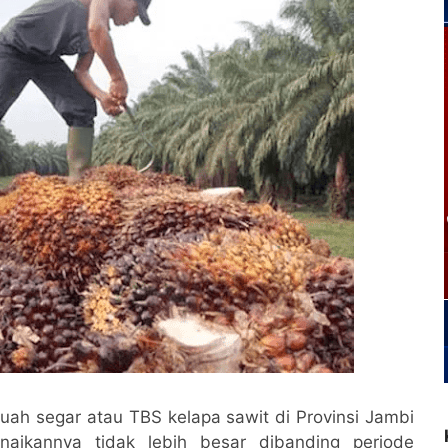
uah segar atau TBS kelapa sawit di Provinsi Jambi
naikannya tidak lebih besar dibanding periode