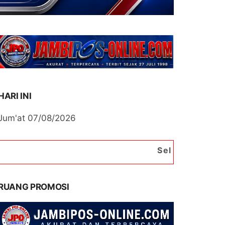
HARI INI
Jum'at 07/08/2026
Selamat Datang di Portal 
RUANG PROMOSI