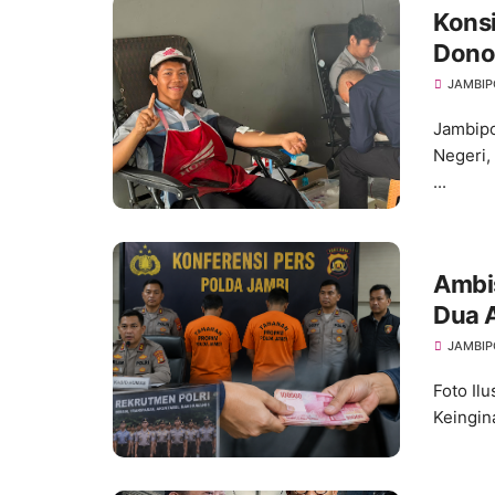
Konsi
Dono
Anni
JAMBIP
Jambipo
Negeri,
...
Ambis
Dua 
Binta
JAMBIP
Foto Il
Keingin