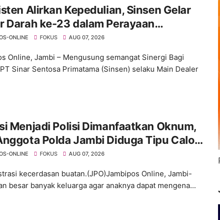
sten Alirkan Kepedulian, Sinsen Gelar
r Darah ke-23 dalam Perayaan
versary Sinsen
OS-ONLINE
FOKUS
AUG 07, 2026
s Online, Jambi – Mengusung semangat Sinergi Bagi
 PT Sinar Sentosa Primatama (Sinsen) selaku Main Dealer
i Menjadi Polisi Dimanfaatkan Oknum,
Anggota Polda Jambi Diduga Tipu Calon
ra dengan Janji Kelulusan
OS-ONLINE
FOKUS
AUG 07, 2026
ustrasi kecerdasan buatan.(JPO)Jambipos Online, Jambi-
an besar banyak keluarga agar anaknya dapat mengena...