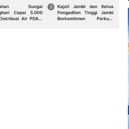
eruhan Sungai
Kajati Jambi dan Ketua
ghari Capai 5.000
Pengadilan Tinggi Jambi
Distribusi Air PDAM
Berkomitmen Perkuat
 Mayang di Sejumlah
Sinergitas Penegakan
ah Terganggu
Hukum