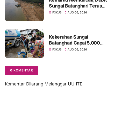
Sungai Batanghari Terus
Menyusut, Jambi Hadapi
FOKUS
AUG 06, 2026
Ancaman Krisis Air Bersih
dan Karhutla
Kekeruhan Sungai
Batanghari Capai 5.000
NTU, Distribusi Air PDAM
FOKUS
AUG 06, 2026
Tirta Mayang di Sejumlah
Wilayah Terganggu
0 KOMENTAR
Komentar Dilarang Melanggar UU ITE