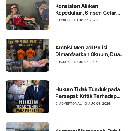
Konsisten Alirkan
Kepedulian, Sinsen Gelar
Donor Darah ke-23 dalam
FOKUS
AUG 07, 2026
Perayaan Anniversary
Sinsen
Ambisi Menjadi Polisi
Dimanfaatkan Oknum, Dua
Anggota Polda Jambi Diduga
FOKUS
AUG 07, 2026
Tipu Calon Bintara dengan
Janji Kelulusan
Hukum Tidak Tunduk pada
Persepsi: Kritik Terhadap
Monopoli Kebenaran oleh
ADVERTORIAL
AUG 06, 2026
Media dan Aktivis
Kemarau Memuncak, Debit