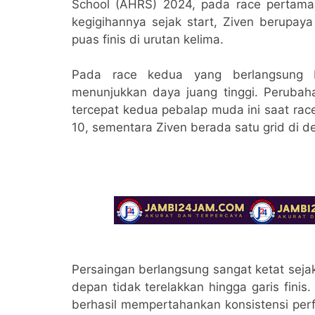
School (AHRS) 2024, pada race pertama 
kegigihannya sejak start, Ziven berupa
puas finis di urutan kelima.
Pada race kedua yang berlangsung 
menunjukkan daya juang tinggi. Perubaha
tercepat kedua pebalap muda ini saat rac
10, sementara Ziven berada satu grid di d
Persaingan berlangsung sangat ketat sejak
depan tidak terelakkan hingga garis fini
berhasil mempertahankan konsistensi perfo