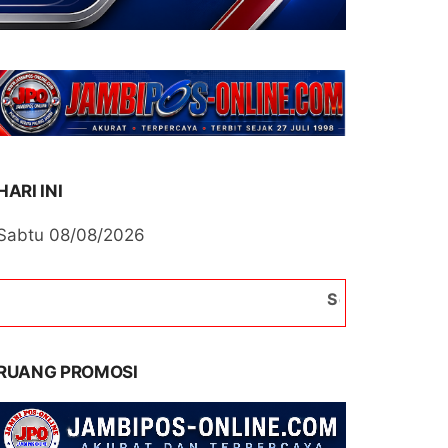
HARI INI
Sabtu 08/08/2026
Selamat Datang di Porta
RUANG PROMOSI