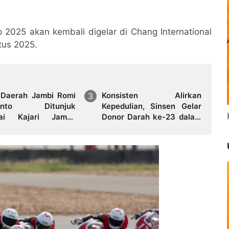
 2025 akan kembali digelar di Chang International
tus 2025.
 Daerah Jambi Romi
Konsisten Alirkan
yanto Ditunjuk
Kepedulian, Sinsen Gelar
ai Kajari Jambi,
Donor Darah ke-23 dalam
ali Mengabdi di
Perayaan Anniversary
 Kelahiran
Sinsen