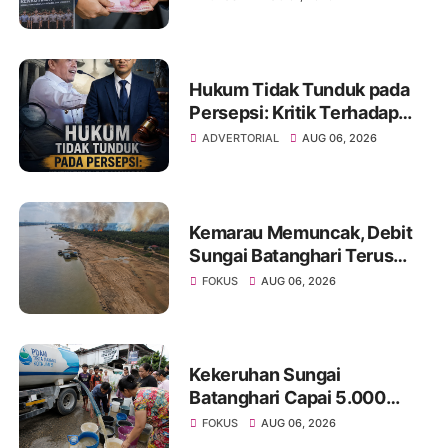
Tipu Calon Bintara dengan
Janji Kelulusan
Hukum Tidak Tunduk pada
Persepsi: Kritik Terhadap
Monopoli Kebenaran oleh
ADVERTORIAL
AUG 06, 2026
Media dan Aktivis
Kemarau Memuncak, Debit
Sungai Batanghari Terus
Menyusut, Jambi Hadapi
FOKUS
AUG 06, 2026
Ancaman Krisis Air Bersih
dan Karhutla
Kekeruhan Sungai
Batanghari Capai 5.000
NTU, Distribusi Air PDAM
FOKUS
AUG 06, 2026
Tirta Mayang di Sejumlah