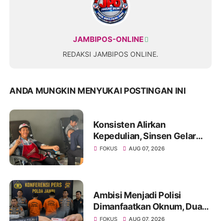
JAMBIPOS-ONLINE
REDAKSI JAMBIPOS ONLINE.
ANDA MUNGKIN MENYUKAI POSTINGAN INI
Konsisten Alirkan
Kepedulian, Sinsen Gelar
Donor Darah ke-23 dalam
FOKUS
AUG 07, 2026
Perayaan Anniversary
Sinsen
Ambisi Menjadi Polisi
Dimanfaatkan Oknum, Dua
Anggota Polda Jambi Diduga
FOKUS
AUG 07, 2026