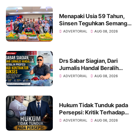
Menapaki Usia 59 Tahun,
Sinsen Teguhkan Semangat
“Sustainably Growing”
ADVERTORIAL
AUG 08, 2026
Drs Sabar Siagian, Dari
Jurnalis Handal Beralih
Profesi Jadi Kontraktor
ADVERTORIAL
AUG 08, 2026
Sukses
Hukum Tidak Tunduk pada
Persepsi: Kritik Terhadap
Monopoli Kebenaran oleh
ADVERTORIAL
AUG 06, 2026
Media dan Aktivis