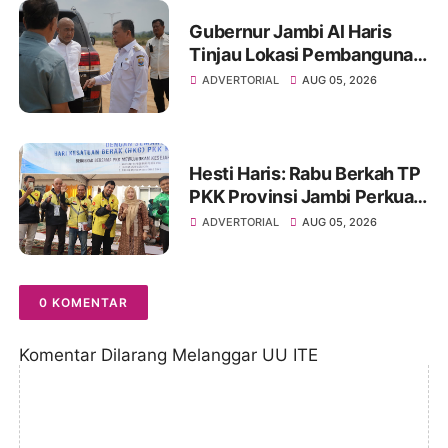
Gubernur Jambi Al Haris
Tinjau Lokasi Pembangunan
Sekolah Rakyat dan Lokasi
ADVERTORIAL
AUG 05, 2026
Pembangunan BTN Bungo
Green City
Hesti Haris: Rabu Berkah TP
PKK Provinsi Jambi Perkuat
Literasi Keuangan dan
ADVERTORIAL
AUG 05, 2026
Budaya Kelola Sampah dari
Rumah
0 KOMENTAR
Komentar Dilarang Melanggar UU ITE