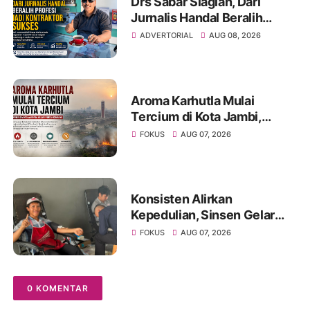
Drs Sabar Siagian, Dari
Jurnalis Handal Beralih
Profesi Jadi Kontraktor
ADVERTORIAL
AUG 08, 2026
Sukses
Aroma Karhutla Mulai
Tercium di Kota Jambi,
Warga Diminta Waspada
FOKUS
AUG 07, 2026
Hadapi Puncak Kemarau
Konsisten Alirkan
Kepedulian, Sinsen Gelar
Donor Darah ke-23 dalam
FOKUS
AUG 07, 2026
Perayaan Anniversary
Sinsen
0 KOMENTAR