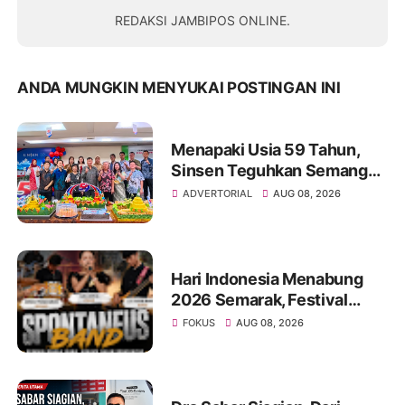
REDAKSI JAMBIPOS ONLINE.
ANDA MUNGKIN MENYUKAI POSTINGAN INI
Menapaki Usia 59 Tahun,
Sinsen Teguhkan Semangat
“Sustainably Growing”
ADVERTORIAL
AUG 08, 2026
Hari Indonesia Menabung
2026 Semarak, Festival
Band Pelajar dan Mahasiswa
FOKUS
AUG 08, 2026
Unjuk Kreativitas di Taman
Banjuran Budayo,
Spontaneus Band Raih Juara
2