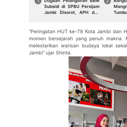
Dugaan Pelangsiran BBM
Bangu
Subsidi di SPBU Persijam
Man
Jambi Disorot, APH dan
Tumbu
Regulator Didesak Turun
bagi P
Tangan
“Peringatan HUT ke-79 Kota Jambi dan Ha
momen bersejarah yang penuh makna. Me
melestarikan warisan budaya lokal sek
Jambi” ujar Shinta.