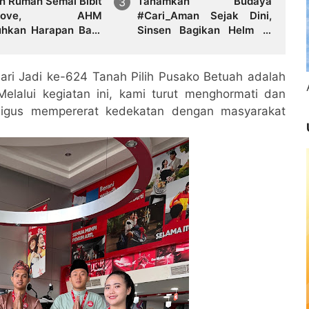
n Rumah Semai Bibit
Tanamkan Budaya
grove, AHM
#Cari_Aman Sejak Dini,
hkan Harapan Baru
Sinsen Bagikan Helm di
esisir Karawang
Hari Anak Nasional 2026
ri Jadi ke-624 Tanah Pilih Pusako Betuah adalah
lalui kegiatan ini, kami turut menghormati dan
aligus mempererat kedekatan dengan masyarakat