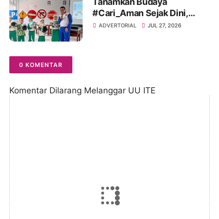
Tanamkan Budaya
#Cari_Aman Sejak Dini,
Sinsen Bagikan Helm di Hari
ADVERTORIAL
JUL 27, 2026
Anak Nasional 2026
0 KOMENTAR
Komentar Dilarang Melanggar UU ITE