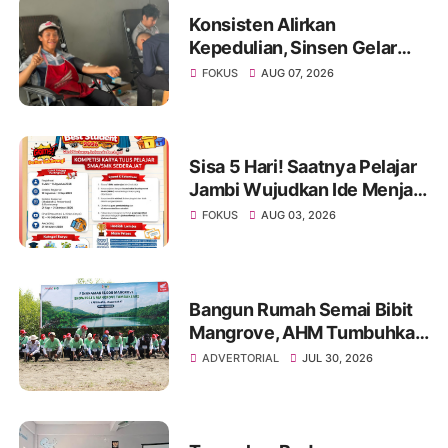
Konsisten Alirkan
Kepedulian, Sinsen Gelar
Donor Darah ke-23 dalam
FOKUS
AUG 07, 2026
Perayaan Anniversary
Sinsen
Sisa 5 Hari! Saatnya Pelajar
Jambi Wujudkan Ide Menjadi
Prestasi di AHM Best
FOKUS
AUG 03, 2026
Student 2026
Bangun Rumah Semai Bibit
Mangrove, AHM Tumbuhkan
Harapan Baru bagi Pesisir
ADVERTORIAL
JUL 30, 2026
Karawang