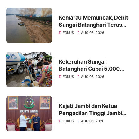
Kemarau Memuncak, Debit
Sungai Batanghari Terus
Menyusut, Jambi Hadapi
FOKUS
AUG 06, 2026
Ancaman Krisis Air Bersih
dan Karhutla
Kekeruhan Sungai
Batanghari Capai 5.000
NTU, Distribusi Air PDAM
FOKUS
AUG 06, 2026
Tirta Mayang di Sejumlah
Wilayah Terganggu
Kajati Jambi dan Ketua
Pengadilan Tinggi Jambi
Berkomitmen Perkuat
FOKUS
AUG 05, 2026
Sinergitas Penegakan
Hukum