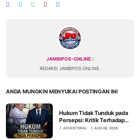
JAMBIPOS-ONLINE
REDAKSI JAMBIPOS ONLINE.
ANDA MUNGKIN MENYUKAI POSTINGAN INI
Hukum Tidak Tunduk pada
Persepsi: Kritik Terhadap
Monopoli Kebenaran oleh
ADVERTORIAL
AUG 06, 2026
Media dan Aktivis