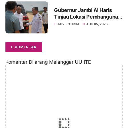
Gubernur Jambi Al Haris
Tinjau Lokasi Pembangunan
Sekolah Rakyat dan Lokasi
ADVERTORIAL
AUG 05, 2026
Pembangunan BTN Bungo
Green City
0 KOMENTAR
Komentar Dilarang Melanggar UU ITE