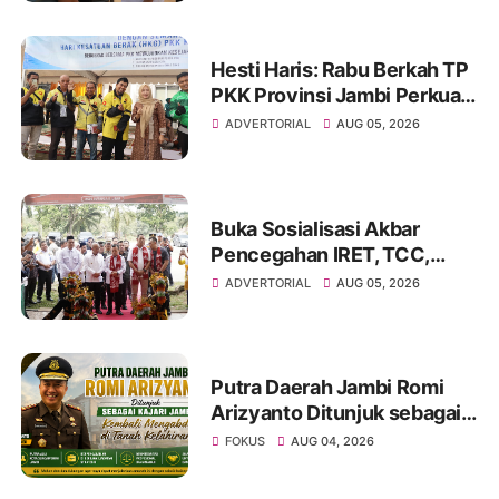
Green City
Hesti Haris: Rabu Berkah TP
PKK Provinsi Jambi Perkuat
Literasi Keuangan dan
ADVERTORIAL
AUG 05, 2026
Budaya Kelola Sampah dari
Rumah
Buka Sosialisasi Akbar
Pencegahan IRET, TCC,
Perundungan, dan Bahaya
ADVERTORIAL
AUG 05, 2026
Narkoba di Bungo
Putra Daerah Jambi Romi
Arizyanto Ditunjuk sebagai
Kajari Jambi, Kembali
FOKUS
AUG 04, 2026
Mengabdi di Tanah Kelahiran