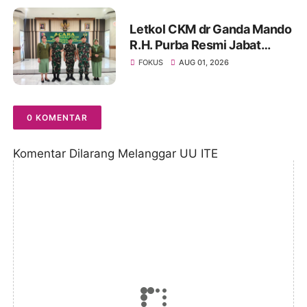
Letkol CKM dr Ganda Mando
R.H. Purba Resmi Jabat
Dandenkesyah 02.04.02
FOKUS
AUG 01, 2026
Jambi, Awal Penugasan
Diwarnai Misi Satgas ke
Mesir
0 KOMENTAR
Komentar Dilarang Melanggar UU ITE