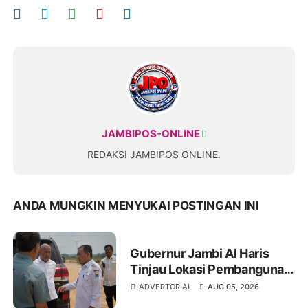
JAMBIPOS-ONLINE
REDAKSI JAMBIPOS ONLINE.
ANDA MUNGKIN MENYUKAI POSTINGAN INI
Gubernur Jambi Al Haris
Tinjau Lokasi Pembangunan
Sekolah Rakyat dan Lokasi
ADVERTORIAL
AUG 05, 2026
Pembangunan BTN Bungo