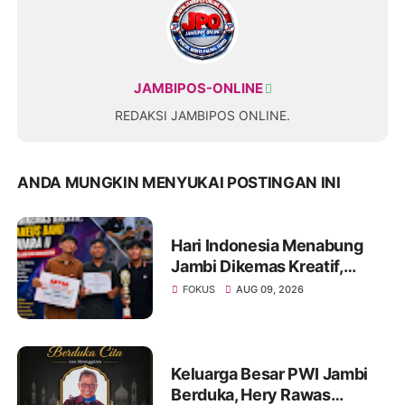
JAMBIPOS-ONLINE
REDAKSI JAMBIPOS ONLINE.
ANDA MUNGKIN MENYUKAI POSTINGAN INI
Hari Indonesia Menabung
Jambi Dikemas Kreatif,
Spontaneus Band Raih Juara
FOKUS
AUG 09, 2026
II Festival Band Pelajar dan
Mahasiswa
Keluarga Besar PWI Jambi
Berduka, Hery Rawas