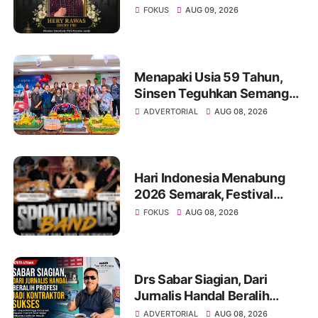
Mantan Sekretaris PWI
FOKUS
AUG 09, 2026
Jambi Tutup Usia
Menapaki Usia 59 Tahun,
Sinsen Teguhkan Semangat
“Sustainably Growing”
ADVERTORIAL
AUG 08, 2026
Hari Indonesia Menabung
2026 Semarak, Festival
Band Pelajar dan Mahasiswa
FOKUS
AUG 08, 2026
Unjuk Kreativitas di Taman
Banjuran Budayo,
Spontaneus Band Raih Juara
2
Drs Sabar Siagian, Dari
Jurnalis Handal Beralih
Profesi Jadi Kontraktor
ADVERTORIAL
AUG 08, 2026