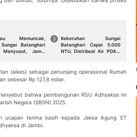
dan utilitas,” tuturnya. Disebutkan bahwa proses
rau Memuncak,
Kekeruhan Sungai
 Sungai Batanghari
Batanghari Capai 5.000
 Menyusut, Jambi
NTU, Distribusi Air PDAM
i Ancaman Krisis Air
Tirta Mayang di Sejumlah
 dan Karhutla
Wilayah Terganggu
tan (alkes) sebagai penunjang operasional Rumah
n sebesar Rp 127,8 miliar.
r menyebut bahwa pembangunan RSU Adhyaksa ini
yariah Negara (SBSN) 2025.
an ucapan terima kasih kepada Jaksa Agung ST
hyaksa di Jambi.