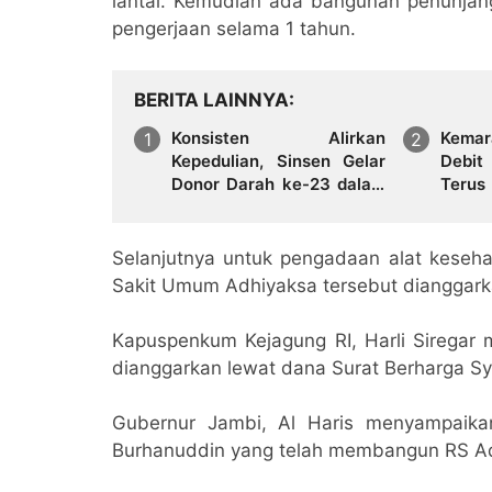
lantai. Kemudian ada bangunan penunjang 
pengerjaan selama 1 tahun.
BERITA LAINNYA
Konsisten Alirkan
Kema
Kepedulian, Sinsen Gelar
Debit
Donor Darah ke-23 dalam
Terus
Perayaan Anniversary
Hadap
Sinsen
Bersih
Selanjutnya untuk pengadaan alat keseha
Sakit Umum Adhiyaksa tersebut dianggarka
Kapuspenkum Kejagung RI, Harli Sirega
dianggarkan lewat dana Surat Berharga S
Gubernur Jambi, Al Haris menyampaik
Burhanuddin yang telah membangun RS Ad