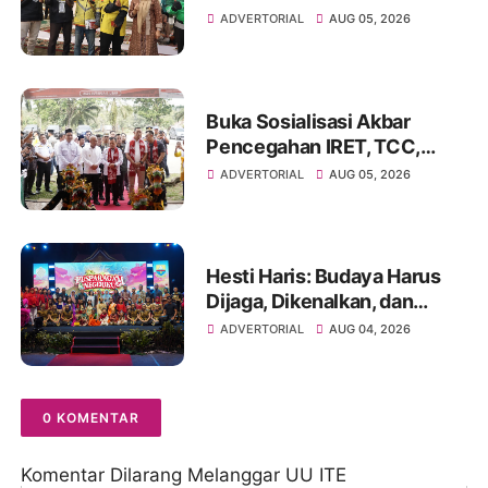
Literasi Keuangan dan
ADVERTORIAL
AUG 05, 2026
Budaya Kelola Sampah dari
Rumah
Buka Sosialisasi Akbar
Pencegahan IRET, TCC,
Perundungan, dan Bahaya
ADVERTORIAL
AUG 05, 2026
Narkoba di Bungo
Hesti Haris: Budaya Harus
Dijaga, Dikenalkan, dan
Diwariskan
ADVERTORIAL
AUG 04, 2026
0 KOMENTAR
Komentar Dilarang Melanggar UU ITE