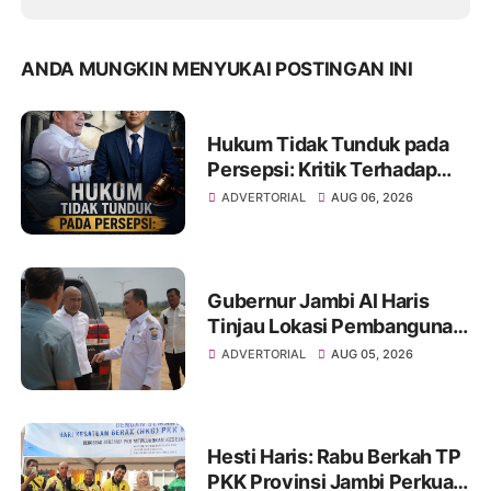
ANDA MUNGKIN MENYUKAI POSTINGAN INI
Hukum Tidak Tunduk pada
Persepsi: Kritik Terhadap
Monopoli Kebenaran oleh
ADVERTORIAL
AUG 06, 2026
Media dan Aktivis
Gubernur Jambi Al Haris
Tinjau Lokasi Pembangunan
Sekolah Rakyat dan Lokasi
ADVERTORIAL
AUG 05, 2026
Pembangunan BTN Bungo
Green City
Hesti Haris: Rabu Berkah TP
PKK Provinsi Jambi Perkuat