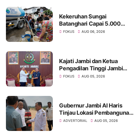
dan Karhutla
Kekeruhan Sungai
Batanghari Capai 5.000
NTU, Distribusi Air PDAM
FOKUS
AUG 06, 2026
Tirta Mayang di Sejumlah
Wilayah Terganggu
Kajati Jambi dan Ketua
Pengadilan Tinggi Jambi
Berkomitmen Perkuat
FOKUS
AUG 05, 2026
Sinergitas Penegakan
Hukum
Gubernur Jambi Al Haris
Tinjau Lokasi Pembangunan
Sekolah Rakyat dan Lokasi
ADVERTORIAL
AUG 05, 2026
Pembangunan BTN Bungo
Green City