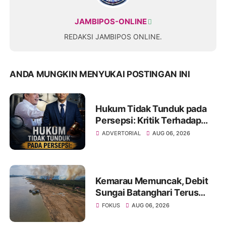
JAMBIPOS-ONLINE
REDAKSI JAMBIPOS ONLINE.
ANDA MUNGKIN MENYUKAI POSTINGAN INI
Hukum Tidak Tunduk pada
Persepsi: Kritik Terhadap
Monopoli Kebenaran oleh
ADVERTORIAL
AUG 06, 2026
Media dan Aktivis
Kemarau Memuncak, Debit
Sungai Batanghari Terus
Menyusut, Jambi Hadapi
FOKUS
AUG 06, 2026
Ancaman Krisis Air Bersih