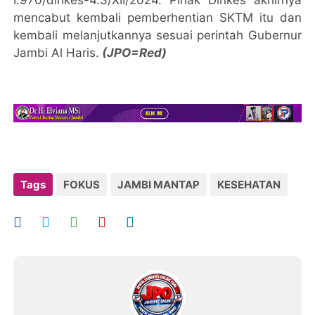
I.970/dinkes-4.3/XII/2024. Pihak Dinkes akhirnya
mencabut kembali pemberhentian SKTM itu dan
kembali melanjutkannya sesuai perintah Gubernur
Jambi Al Haris.
(JPO=Red)
Tags
FOKUS
JAMBI MANTAP
KESEHATAN