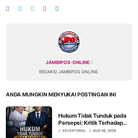
JAMBIPOS-ONLINE
REDAKSI JAMBIPOS ONLINE.
ANDA MUNGKIN MENYUKAI POSTINGAN INI
Hukum Tidak Tunduk pada
Persepsi: Kritik Terhadap
Monopoli Kebenaran oleh
ADVERTORIAL
AUG 06, 2026
Media dan Aktivis