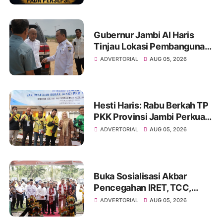
Gubernur Jambi Al Haris
Tinjau Lokasi Pembangunan
Sekolah Rakyat dan Lokasi
ADVERTORIAL
AUG 05, 2026
Pembangunan BTN Bungo
Green City
Hesti Haris: Rabu Berkah TP
PKK Provinsi Jambi Perkuat
Literasi Keuangan dan
ADVERTORIAL
AUG 05, 2026
Budaya Kelola Sampah dari
Rumah
Buka Sosialisasi Akbar
Pencegahan IRET, TCC,
Perundungan, dan Bahaya
ADVERTORIAL
AUG 05, 2026
Narkoba di Bungo