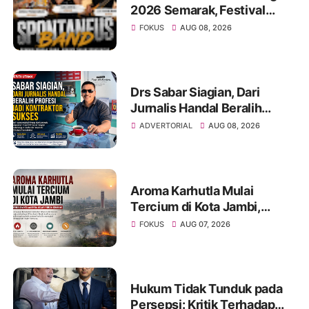
2026 Semarak, Festival
Band Pelajar dan Mahasiswa
FOKUS
AUG 08, 2026
Unjuk Kreativitas di Taman
Banjuran Budayo,
Spontaneus Band Raih Juara
2
Drs Sabar Siagian, Dari
Jurnalis Handal Beralih
Profesi Jadi Kontraktor
ADVERTORIAL
AUG 08, 2026
Sukses
Aroma Karhutla Mulai
Tercium di Kota Jambi,
Warga Diminta Waspada
FOKUS
AUG 07, 2026
Hadapi Puncak Kemarau
Hukum Tidak Tunduk pada
Persepsi: Kritik Terhadap