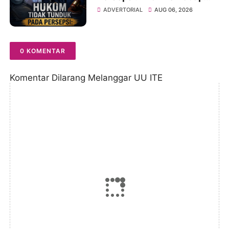
Monopoli Kebenaran oleh
ADVERTORIAL
AUG 06, 2026
Media dan Aktivis
0 KOMENTAR
Komentar Dilarang Melanggar UU ITE