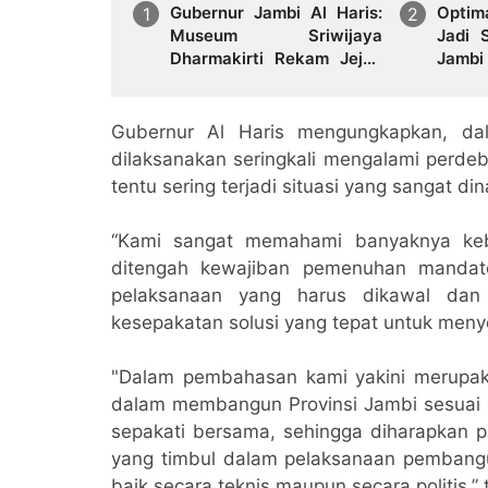
Gubernur Jambi Al Haris:
Optim
Museum Sriwijaya
Jadi 
Dharmakirti Rekam Jejak
Jamb
Peradaban Masa Lalu
Aset B
Provinsi Jambi Secara
Utuh
Gubernur Al Haris mengungkapkan, da
dilaksanakan seringkali mengalami perde
tentu sering terjadi situasi yang sangat 
“Kami sangat memahami banyaknya keb
ditengah kewajiban pemenuhan mandat
pelaksanaan yang harus dikawal dan 
kesepakatan solusi yang tepat untuk meny
"Dalam pembahasan kami yakini merupak
dalam membangun Provinsi Jambi sesuai d
sepakati bersama, sehingga diharapkan 
yang timbul dalam pelaksanaan pembangun
baik secara teknis maupun secara politis,