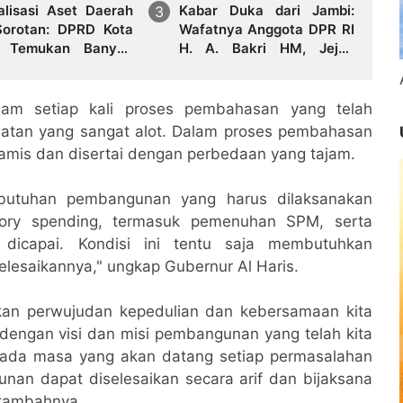
alisasi Aset Daerah
Kabar Duka dari Jambi:
Sorotan: DPRD Kota
Wafatnya Anggota DPR RI
i Temukan Banyak
H. A. Bakri HM, Jejak
elum Produktif
Pengabdian dan Duka
Mendalam Daerah
lam setiap kali proses pembahasan yang telah
batan yang sangat alot. Dalam proses pembahasan
dinamis dan disertai dengan perbedaan yang tajam.
utuhan pembangunan yang harus dilaksanakan
ory spending, termasuk pemenuhan SPM, serta
dicapai. Kondisi ini tentu saja membutuhkan
elesaikannya," ungkap Gubernur Al Haris.
an perwujudan kepedulian dan kebersamaan kita
engan visi dan misi pembangunan yang telah kita
pada masa yang akan datang setiap permasalahan
an dapat diselesaikan secara arif dan bijaksana
” tambahnya.