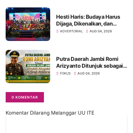
dan Karhutla
Hesti Haris: Budaya Harus
Dijaga, Dikenalkan, dan
Diwariskan
ADVERTORIAL
AUG 04, 2026
Putra Daerah Jambi Romi
Arizyanto Ditunjuk sebagai
Kajari Jambi, Kembali
FOKUS
AUG 04, 2026
Mengabdi di Tanah Kelahiran
0 KOMENTAR
Komentar Dilarang Melanggar UU ITE