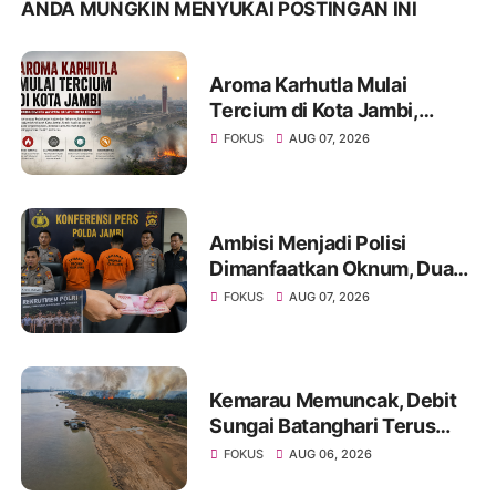
ANDA MUNGKIN MENYUKAI POSTINGAN INI
Aroma Karhutla Mulai
Tercium di Kota Jambi,
Warga Diminta Waspada
FOKUS
AUG 07, 2026
Hadapi Puncak Kemarau
Ambisi Menjadi Polisi
Dimanfaatkan Oknum, Dua
Anggota Polda Jambi Diduga
FOKUS
AUG 07, 2026
Tipu Calon Bintara dengan
Janji Kelulusan
Kemarau Memuncak, Debit
Sungai Batanghari Terus
Menyusut, Jambi Hadapi
FOKUS
AUG 06, 2026
Ancaman Krisis Air Bersih