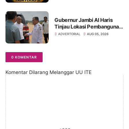
Gubernur Jambi Al Haris
Tinjau Lokasi Pembangunan
Sekolah Rakyat dan Lokasi
ADVERTORIAL
AUG 05, 2026
Pembangunan BTN Bungo
Green City
0 KOMENTAR
Komentar Dilarang Melanggar UU ITE