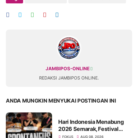
JAMBIPOS-ONLINE
REDAKSI JAMBIPOS ONLINE.
ANDA MUNGKIN MENYUKAI POSTINGAN INI
Hari Indonesia Menabung
2026 Semarak, Festival
Band Pelajar dan Mahasiswa
FOKUS
AUG 08, 2026