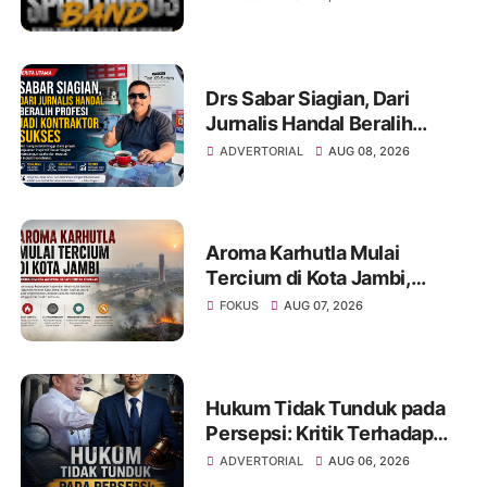
Unjuk Kreativitas di Taman
Banjuran Budayo,
Spontaneus Band Raih Juara
2
Drs Sabar Siagian, Dari
Jurnalis Handal Beralih
Profesi Jadi Kontraktor
ADVERTORIAL
AUG 08, 2026
Sukses
Aroma Karhutla Mulai
Tercium di Kota Jambi,
Warga Diminta Waspada
FOKUS
AUG 07, 2026
Hadapi Puncak Kemarau
Hukum Tidak Tunduk pada
Persepsi: Kritik Terhadap
Monopoli Kebenaran oleh
ADVERTORIAL
AUG 06, 2026
Media dan Aktivis