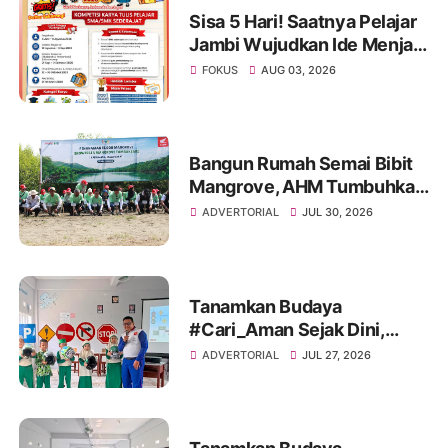
Sisa 5 Hari! Saatnya Pelajar
Jambi Wujudkan Ide Menjadi
Prestasi di AHM Best
FOKUS
AUG 03, 2026
Student 2026
Bangun Rumah Semai Bibit
Mangrove, AHM Tumbuhkan
Harapan Baru bagi Pesisir
ADVERTORIAL
JUL 30, 2026
Karawang
Tanamkan Budaya
#Cari_Aman Sejak Dini,
Sinsen Bagikan Helm di Hari
ADVERTORIAL
JUL 27, 2026
Anak Nasional 2026