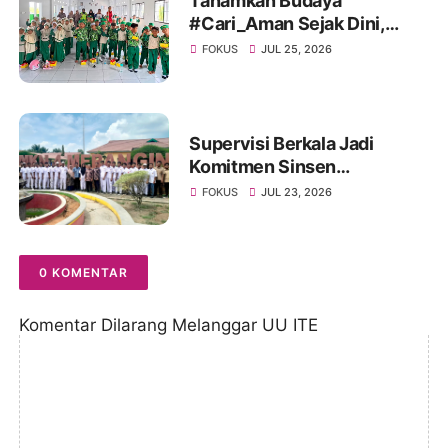
Tanamkan Budaya
#Cari_Aman Sejak Dini,
Sinsen Bagikan Helm di Hari
FOKUS
JUL 25, 2026
Anak Nasional 2026
Supervisi Berkala Jadi
Komitmen Sinsen
Tingkatkan Mutu SMK
FOKUS
JUL 23, 2026
Binaan Honda
0 KOMENTAR
Komentar Dilarang Melanggar UU ITE