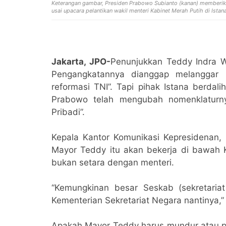
Keterangan gambar, Presiden Prabowo Subianto (kanan) memberikan
usai upacara pelantikan wakil menteri Kabinet Merah Putih di Istan
Jakarta, JPO-
Penunjukkan Teddy Indra Wi
Pengangkatannya dianggap melanggar
reformasi TNI”. Tapi pihak Istana berdal
Prabowo telah mengubah nomenklaturnya 
Pribadi”.
Kepala Kantor Komunikasi Kepresidenan,
Mayor Teddy itu akan bekerja di bawah Ke
bukan setara dengan menteri.
“Kemungkinan besar Seskab (sekretaria
Kementerian Sekretariat Negara nantinya,”
Apakah Mayor Teddy harus mundur atau pe