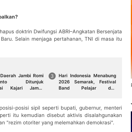
soalkan?
hapus doktrin Dwifungsi ABRI–Angkatan Bersenjata
Baru. Selain menjaga pertahanan, TNI di masa itu
 Daerah Jambi Romi
Hari Indonesia Menabung
yanto Ditunjuk
2026 Semarak, Festival
ai Kajari Jambi,
Band Pelajar dan
ali Mengabdi di
Mahasiswa Unjuk
 Kelahiran
Kreativitas di Taman
Banjuran Budayo,
osisi-posisi sipil seperti bupati, gubernur, menteri
Spontaneus Band Raih
eperti itu kemudian disebut aktivis disalahgunakan
Juara 2
n "rezim otoriter yang melemahkan demokrasi".