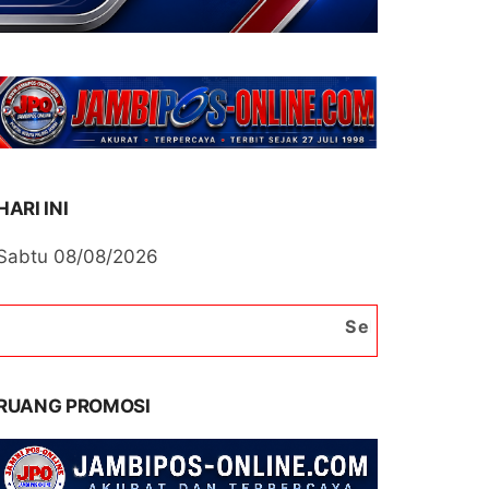
HARI INI
Sabtu 08/08/2026
Selamat Datang di Portal
RUANG PROMOSI