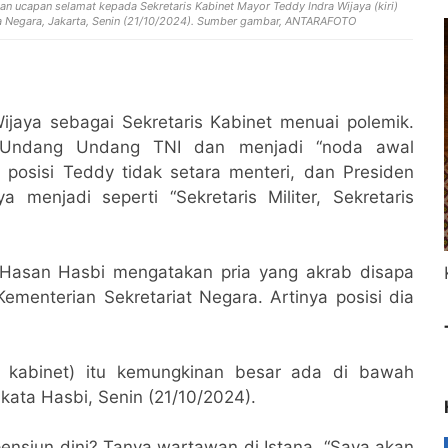
 ucapan selamat kepada Sekretaris Kabinet Mayor Teddy Indra Wijaya (kiri)
a Negara, Jakarta, Senin (21/10/2024).
Sumber gambar, ANTARAFOTO
jaya sebagai Sekretaris Kabinet menuai polemik.
 Undang Undang TNI dan menjadi “noda awal
ih posisi Teddy tidak setara menteri, dan Presiden
menjadi seperti “Sekretaris Militer, Sekretaris
 Hasan Hasbi mengatakan pria yang akrab disapa
menterian Sekretariat Negara. Artinya posisi dia
t kabinet) itu kemungkinan besar ada di bawah
 kata Hasbi, Senin (21/10/2024).
nsiun dini? Tanya wartawan di Istana. “Saya akan