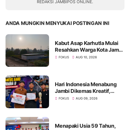
REDAKSI JAMBIPOS ONLINE.
ANDA MUNGKIN MENYUKAI POSTINGAN INI
Kabut Asap Karhutla Mulai
Resahkan Warga Kota Jambi,
Pemadaman di Sungai
FOKUS
AUG 10, 2026
Gelam Terus Dikebut
Hari Indonesia Menabung
Jambi Dikemas Kreatif,
Spontaneus Band Raih Juara
FOKUS
AUG 09, 2026
II Festival Band Pelajar dan
Mahasiswa
Menapaki Usia 59 Tahun,