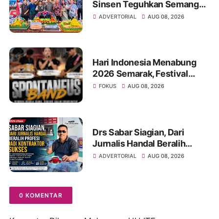
Sinsen Teguhkan Semangat
“Sustainably Growing”
ADVERTORIAL
AUG 08, 2026
Hari Indonesia Menabung
2026 Semarak, Festival
Band Pelajar dan Mahasiswa
FOKUS
AUG 08, 2026
Unjuk Kreativitas di Taman
Banjuran Budayo,
Spontaneus Band Raih Juara
2
Drs Sabar Siagian, Dari
Jurnalis Handal Beralih
Profesi Jadi Kontraktor
ADVERTORIAL
AUG 08, 2026
Sukses
0 KOMENTAR