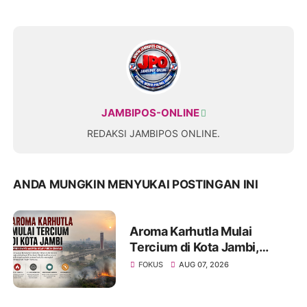
JAMBIPOS-ONLINE
REDAKSI JAMBIPOS ONLINE.
ANDA MUNGKIN MENYUKAI POSTINGAN INI
Aroma Karhutla Mulai
Tercium di Kota Jambi,
Warga Diminta Waspada
FOKUS
AUG 07, 2026
Hadapi Puncak Kemarau