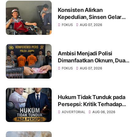
Konsisten Alirkan
Kepedulian, Sinsen Gelar
Donor Darah ke-23 dalam
FOKUS
AUG 07, 2026
Perayaan Anniversary
Sinsen
Ambisi Menjadi Polisi
Dimanfaatkan Oknum, Dua
Anggota Polda Jambi Diduga
FOKUS
AUG 07, 2026
Tipu Calon Bintara dengan
Janji Kelulusan
Hukum Tidak Tunduk pada
Persepsi: Kritik Terhadap
Monopoli Kebenaran oleh
ADVERTORIAL
AUG 06, 2026
Media dan Aktivis