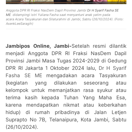
Anggota DPR RI Fraksi NasDem Dapil Provinsi Jambi
Dr H Syarif Fasha SE
ME
didampingi istri Yuliana Fasha saat menyantuni anak yatim pada
acara Acara Tasyakuran dan Silaturahmi di Jambi, Sabtu (26/10/2024). (Foto:
AsenkLeeSaragih)
Jambipos Online, Jambi-
Setelah resmi dilantik
menjadi Anggota DPR RI Fraksi NasDem Dapil
Provinsi Jambi Masa Tugas 2024-2029 di Gedung
DPR RI Jakarta 1 Oktober 2024 lalu,
Dr H Syarif
Fasha SE ME
mengadakan acara Tasyakuran
(kegiatan yang dilakukan seseorang atau
kelompok untuk memanjatkan rasa syukur atau
terima kasih kepada Tuhan Yang Maha Esa,
karena mendapatkan nikmat atau keberkahan
hidup) di rumah pribadinya di Jalan Letjen
Suprapto No 7B, Telanaipura, Kota Jambi, Sabtu
(26/10/2024).