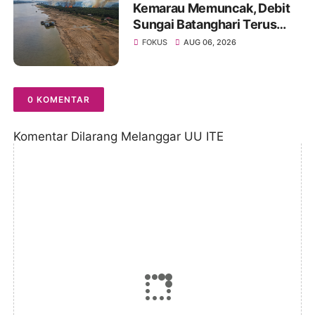
Kemarau Memuncak, Debit
Sungai Batanghari Terus
Menyusut, Jambi Hadapi
FOKUS
AUG 06, 2026
Ancaman Krisis Air Bersih
dan Karhutla
0 KOMENTAR
Komentar Dilarang Melanggar UU ITE