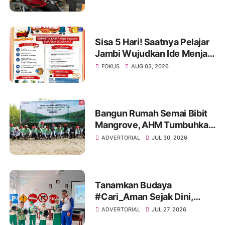
Perayaan Anniversary
Sinsen
Sisa 5 Hari! Saatnya Pelajar
Jambi Wujudkan Ide Menjadi
Prestasi di AHM Best
FOKUS
AUG 03, 2026
Student 2026
Bangun Rumah Semai Bibit
Mangrove, AHM Tumbuhkan
Harapan Baru bagi Pesisir
ADVERTORIAL
JUL 30, 2026
Karawang
Tanamkan Budaya
#Cari_Aman Sejak Dini,
Sinsen Bagikan Helm di Hari
ADVERTORIAL
JUL 27, 2026
Anak Nasional 2026