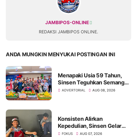
JAMBIPOS-ONLINE
REDAKSI JAMBIPOS ONLINE.
ANDA MUNGKIN MENYUKAI POSTINGAN INI
Menapaki Usia 59 Tahun,
Sinsen Teguhkan Semangat
“Sustainably Growing”
ADVERTORIAL
AUG 08, 2026
Konsisten Alirkan
Kepedulian, Sinsen Gelar
Donor Darah ke-23 dalam
FOKUS
AUG 07, 2026