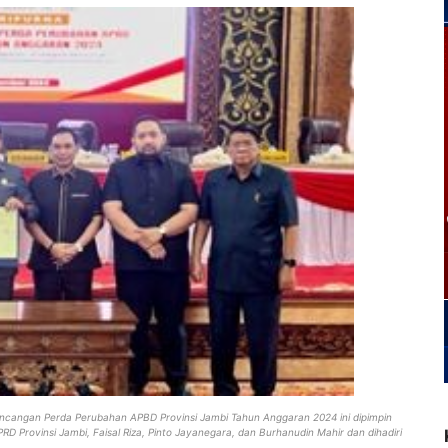
ancangan Perda Perubahan APBD Provinsi Jambi Tahun Anggaran 2024 ini dipimpin
RD Provinsi Jambi, Faisal Riza, Pinto Jayanegara, dan Burhanudin Mahir dan dihadiri