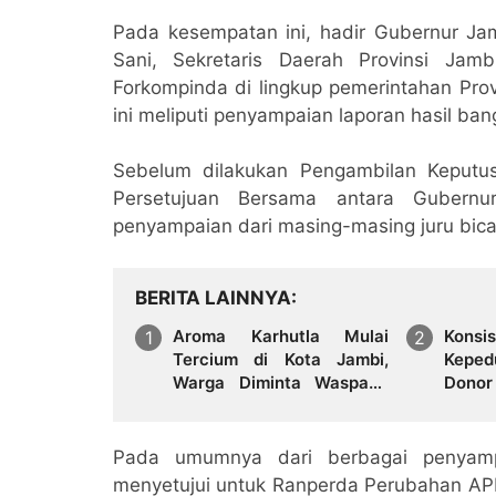
Pada kesempatan ini, hadir Gubernur Jam
Sani, Sekretaris Daerah Provinsi Jamb
Forkompinda di lingkup pemerintahan Pro
ini meliputi penyampaian laporan hasil ba
Sebelum dilakukan Pengambilan Keput
Persetujuan Bersama antara Gubernu
penyampaian dari masing-masing juru bicar
BERITA LAINNYA
Aroma Karhutla Mulai
Kons
Tercium di Kota Jambi,
Keped
Warga Diminta Waspada
Donor
Hadapi Puncak Kemarau
Pera
Sinse
Pada umumnya dari berbagai penyampa
menyetujui untuk Ranperda Perubahan AP