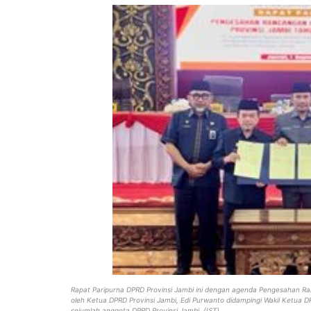
Rapat Paripurna DPRD Provinsi Jambi ini dengan agenda Pengesahan R
oleh Ketua DPRD Provinsi Jambi, Edi Purwanto didampingi Wakil Ketua DP
sejumlah anggota DPRD Provinsi Jambi. (IST)