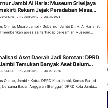
nur Jambi Al Haris: Museum Sriwijaya
m Jejak Peradaban Masa
Provinsi Jambi Secara Utuh
OS-ONLINE
ADVERTORIAL
JUL 31, 2026
s Online, Muaro Jambi - Gubernur Jambi Dr. H. Al Haris, S.
 memberikan apresiasi terhadap peresmian Museum...
alisasi Aset Daerah Jadi Sorotan: DPRD
 Jambi Temukan Banyak Aset Belum
ktif
OS-ONLINE
ADVERTORIAL
JUL 29, 2026
s Online, Jambi - Ketua DPRD Kota Jambi, Kemas Faried
ly, bersama Badan Anggaran (Banggar) DPRD Kota Jambi...