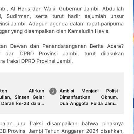
bi, Al Haris dan Wakil Gubernur Jambi, Abdullah
i, Sudirman, serta turut hadir sejumlah unsur
vinsi Jambi. Adapun agenda dalam rapat paripurna
nggar yang disampaikan oleh Kamaludin Havis.
usan Dewan dan Penandatanganan Berita Acara?
r dan DPRD Provinsi Jambi, turut dilakukan
a fraksi DPRD Provinsi Jambi.
isten Alirkan
Ambisi Menjadi Polisi
ulian, Sinsen Gelar
Dimanfaatkan Oknum,
 Darah ke-23 dalam
Dua Anggota Polda Jambi
yaan Anniversary
Diduga Tipu Calon Bintara
n
dengan Janji Kelulusan
ian juru fraksi disampaikan bahwa pihaknya
BD Provinsi Jambi Tahun Anggaran 2024 disahkan,