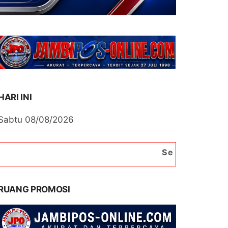
HARI INI
Sabtu 08/08/2026
Selamat Datang di Portal B
RUANG PROMOSI